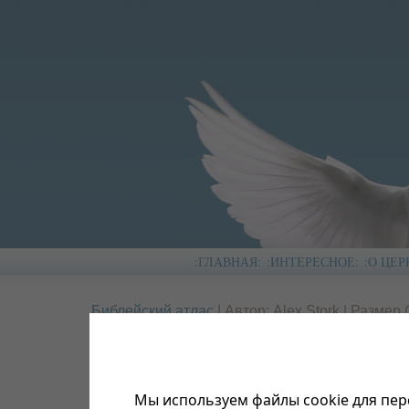
:ГЛАВНАЯ:
:ИНТЕРЕСНОЕ:
:О ЦЕР
Библейский атлас
| Автор: Alex Stork | Размер (
Скачать
| Просмотров: 0
« Предыдущий
Следующий »
Царство Саула
Мы используем файлы cookie для пер