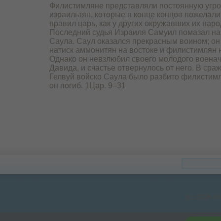
Филистимляне представляли постоянную угро
израильтян, которые в конце концов пожелали
правил царь, как у других окружавших их наро
Последний судья Израиля Самуил помазал на
Саула. Саул оказался прекрасным воином; он
натиск аммонитян на востоке и филистимлян 
Однако он невзлюбил своего молодого воена
Давида, и счастье отвернулось от него. В сра
Гелвуй войско Саула было разбито филистимл
он погиб. 1Цар. 9–31
(c) 2026 О