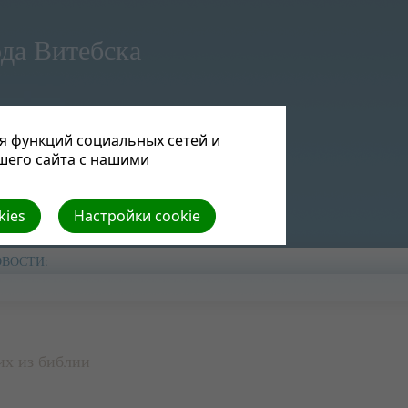
да Витебска
я функций социальных сетей и
шего сайта с нашими
kies
Настройки cookie
ОВОСТИ:
их из библии