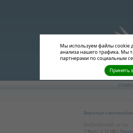
Мы используем файлы cookie д
анализа нашего трафика. Мы 
партнерами по социальным сет
Принять в
:ГЛАВН
Вернуться к фотоальбо
Библейский атлас
7 Фото | 1.72 МБ |
Просм