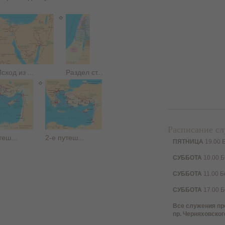
сход из ...
Раздел ст...
Расписание с
теш...
2-е путеш...
ПЯТНИЦА
19.00 
СУББОТА
10.00 Б
СУББОТА
11.00 Б
СУББОТА
17.00 Б
Все служения пр
пр. Черняховского