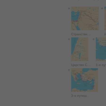
Странстви...
И
Царство С...
1-е пу
3-е путеш...