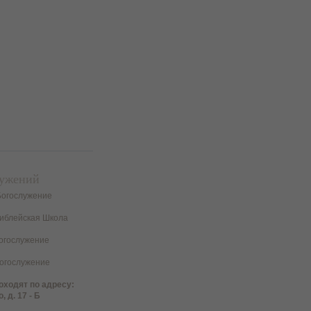
лужений
Богослужение
иблейская Школа
огослужение
огослужение
оходят по адресу:
, д. 17 - Б